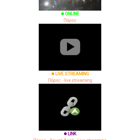
ONLINE
brightness_1
Πάρος
LIVE STREAMING
brightness_1
Πάρος - live streaming
LINK
brightness_1