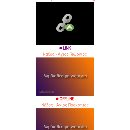
LINK
brightness_1
Νάξος - Αγιος Γεώργιος
OFFLINE
brightness_1
Νάξος - Αγιος Προκόπιος