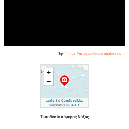
Πηγή:
https://images.webcamgalore.com
+
camera_alt
−
Leaflet
| ©
OpenStreetMap
contributors ©
CARTO
Τοποθεσία κάμερας Νάξος