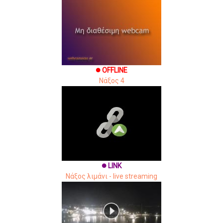
OFFLINE
brightness_1
Νάξος 4
LINK
brightness_1
Νάξος λιμάνι - live streaming