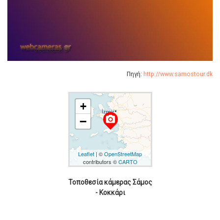
Πηγή:
http://www.samostour.dk
+
camera_alt
−
Leaflet
| ©
OpenStreetMap
contributors ©
CARTO
Τοποθεσία κάμερας Σάμος
- Κοκκάρι