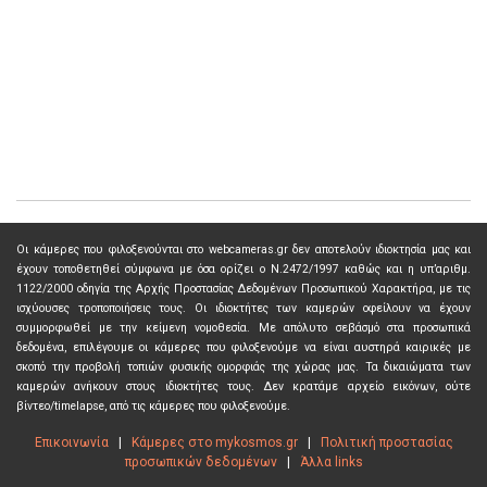
Οι κάμερες που φιλοξενούνται στο webcameras.gr δεν αποτελούν ιδιοκτησία μας και
έχουν τοποθετηθεί σύμφωνα με όσα ορίζει ο Ν.2472/1997 καθώς και η υπ’αριθμ.
1122/2000 οδηγία της Αρχής Προστασίας Δεδομένων Προσωπικού Χαρακτήρα, με τις
ισχύουσες τροποποιήσεις τους. Οι ιδιοκτήτες των καμερών οφείλουν να έχουν
συμμορφωθεί με την κείμενη νομοθεσία. Με απόλυτο σεβάσμό στα προσωπικά
δεδομένα, επιλέγουμε οι κάμερες που φιλοξενούμε να είναι αυστηρά καιρικές με
σκοπό την προβολή τοπιών φυσικής ομορφιάς της χώρας μας. Τα δικαιώματα των
καμερών ανήκουν στους ιδιοκτήτες τους. Δεν κρατάμε αρχείο εικόνων, ούτε
βίντεο/timelapse, από τις κάμερες που φιλοξενούμε.
Επικοινωνία
|
Κάμερες στο mykosmos.gr
|
Πολιτική προστασίας
προσωπικών δεδομένων
|
Άλλα links