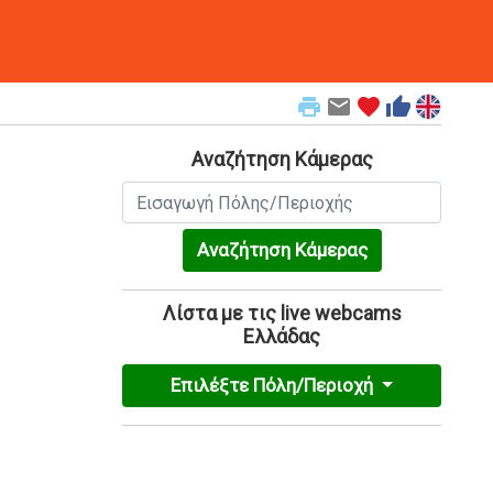
print
email
favorite
thumb_up
Αναζήτηση Κάμερας
Αναζήτηση Κάμερας
Λίστα με τις live webcams
Ελλάδας
Επιλέξτε Πόλη/Περιοχή