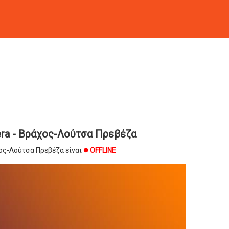
ra - Βράχος-Λούτσα Πρεβέζα
ος-Λούτσα Πρεβέζα είναι
OFFLINE
brightness_1