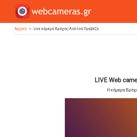
Αρχική
Live κάμερα Βράχος-Λούτσα Πρεβέζα
LIVE Web came
Η κάμερα Βράχ