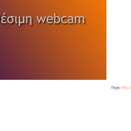
Πηγή:
http: