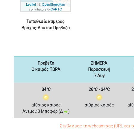
Leaflet
| ©
OpenStreetMap
contributors ©
CARTO
Τοποθεσία κάμερας
Βράχος-Λούτσα Πρεβέζα
Πρέβεζα
ΣΗΜΕΡΑ
Ο καιρός ΤΩΡΑ
Παρασκευή
7 Αυγ
34°C
26°C
-
34°C
2
αίθριος καιρός
αίθριος καιρός
αίθ
Ανεμοι: 3 Μποφόρ (Δ
)
Στείλτε μας τη webcam σας (URL και 