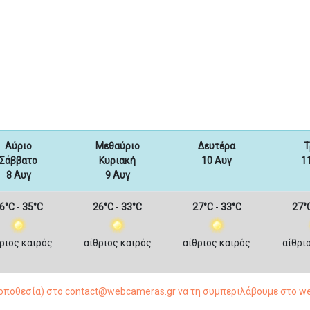
Αύριο
Μεθαύριο
Δευτέρα
Τ
Σάββατο
Κυριακή
10 Αυγ
1
8 Αυγ
9 Αυγ
6°C
-
35°C
26°C
-
33°C
27°C
-
33°C
27°
ριος καιρός
αίθριος καιρός
αίθριος καιρός
αίθρι
τοποθεσία) στο contact@webcameras.gr να τη συμπεριλάβουμε στο w