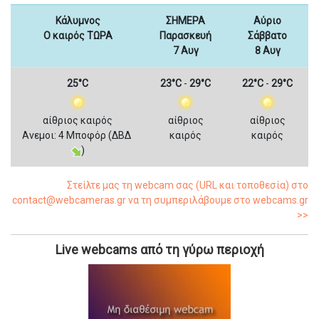
Κάλυμνος
ΣΗΜΕΡΑ
Αύριο
Ο καιρός ΤΩΡΑ
Παρασκευή
Σάββατο
7 Αυγ
8 Αυγ
25°C
23°C
-
29°C
22°C
-
29°C
αίθριος καιρός
αίθριος
αίθριος
Ανεμοι: 4 Μποφόρ (ΔΒΔ
καιρός
καιρός
)
Στείλτε μας τη webcam σας (URL και τοποθεσία) στο
contact@webcameras.gr να τη συμπεριλάβουμε στο webcams.gr
>>
Live webcams από τη γύρω περιοχή