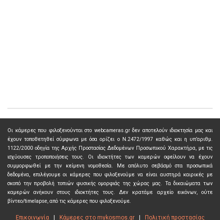
Οι κάμερες που φιλοξενούνται στο webcameras.gr δεν αποτελούν ιδιοκτησία μας και
έχουν τοποθετηθεί σύμφωνα με όσα ορίζει ο Ν.2472/1997 καθώς και η υπ’αριθμ.
1122/2000 οδηγία της Αρχής Προστασίας Δεδομένων Προσωπικού Χαρακτήρα, με τις
ισχύουσες τροποποιήσεις τους. Οι ιδιοκτήτες των καμερών οφείλουν να έχουν
συμμορφωθεί με την κείμενη νομοθεσία. Με απόλυτο σεβάσμό στα προσωπικά
δεδομένα, επιλέγουμε οι κάμερες που φιλοξενούμε να είναι αυστηρά καιρικές με
σκοπό την προβολή τοπιών φυσικής ομορφιάς της χώρας μας. Τα δικαιώματα των
καμερών ανήκουν στους ιδιοκτήτες τους. Δεν κρατάμε αρχείο εικόνων, ούτε
βίντεο/timelapse, από τις κάμερες που φιλοξενούμε.
Επικοινωνία
|
Κάμερες στο mykosmos.gr
|
Πολιτική προστασίας