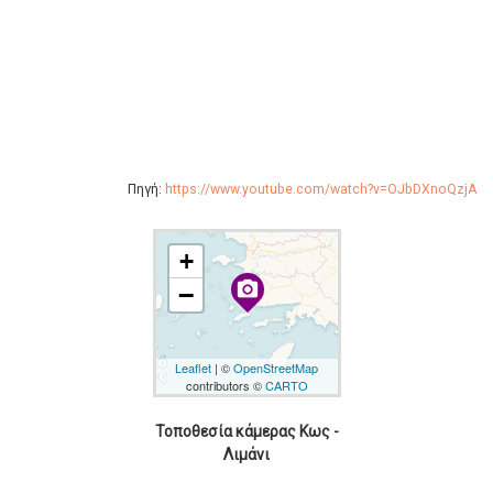
Πηγή:
https://www.youtube.com/watch?v=OJbDXnoQzjA
+
camera_alt
−
Leaflet
| ©
OpenStreetMap
contributors ©
CARTO
Τοποθεσία κάμερας Κως -
Λιμάνι