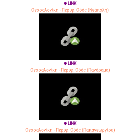
LINK
brightness_1
Θεσσαλονίκη - Περιφ. Οδός (Νεάπολη)
LINK
brightness_1
Θεσσαλονίκη - Περιφ. Οδός (Πανόραμα)
LINK
brightness_1
Θεσσαλονίκη - Περιφ. Οδός (Παπαγεωργίου)