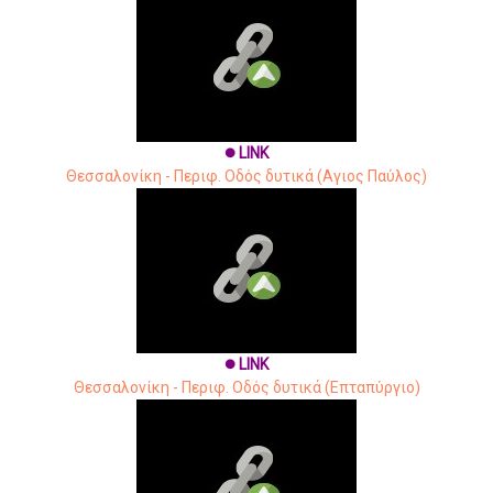
LINK
brightness_1
Θεσσαλονίκη - Περιφ. Οδός δυτικά (Αγιος Παύλος)
LINK
brightness_1
Θεσσαλονίκη - Περιφ. Οδός δυτικά (Επταπύργιο)