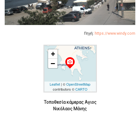
Πηγή:
https://www.windy.com
+
camera_alt
−
Leaflet
| ©
OpenStreetMap
contributors ©
CARTO
Τοποθεσία κάμερας Αγιος
Νικόλαος Μάνης