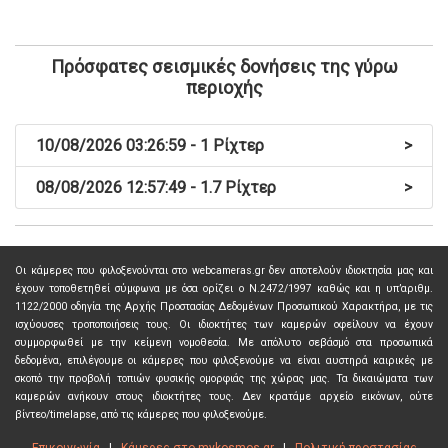
Πρόσφατες σεισμικές δονήσεις της γύρω
περιοχής
10/08/2026 03:26:59 - 1 Ρίχτερ
>
08/08/2026 12:57:49 - 1.7 Ρίχτερ
>
Οι κάμερες που φιλοξενούνται στο webcameras.gr δεν αποτελούν ιδιοκτησία μας και
έχουν τοποθετηθεί σύμφωνα με όσα ορίζει ο Ν.2472/1997 καθώς και η υπ’αριθμ.
1122/2000 οδηγία της Αρχής Προστασίας Δεδομένων Προσωπικού Χαρακτήρα, με τις
ισχύουσες τροποποιήσεις τους. Οι ιδιοκτήτες των καμερών οφείλουν να έχουν
συμμορφωθεί με την κείμενη νομοθεσία. Με απόλυτο σεβάσμό στα προσωπικά
δεδομένα, επιλέγουμε οι κάμερες που φιλοξενούμε να είναι αυστηρά καιρικές με
σκοπό την προβολή τοπιών φυσικής ομορφιάς της χώρας μας. Τα δικαιώματα των
καμερών ανήκουν στους ιδιοκτήτες τους. Δεν κρατάμε αρχείο εικόνων, ούτε
βίντεο/timelapse, από τις κάμερες που φιλοξενούμε.