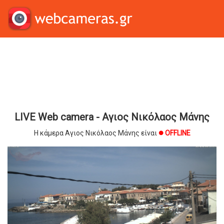
LIVE Web camera - Αγιος Νικόλαος Μάνης
Η κάμερα Αγιος Νικόλαος Μάνης είναι
OFFLINE
brightness_1