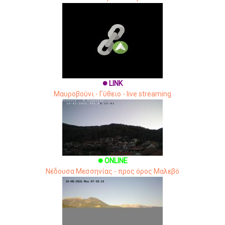
LINK
brightness_1
Μαυροβούνι - Γύθειο - live streaming
ONLINE
brightness_1
Νέδουσα Μεσσηνίας - προς όρος Μαλεβό