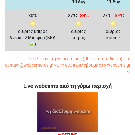
10 Αυγ
11 Αυγ
30°C
27°C
-
38°C
27°C
-
39°C
αίθριος καιρός
αίθριος
αίθριος
Ανεμοι: 2 Μποφόρ (ΒΒΑ
καιρός
καιρός
)
Στείλτε μας τη webcam σας (URL και τοποθεσία) στο
contact@webcameras.gr να τη συμπεριλάβουμε στο webcams.gr
>>
Live webcams από τη γύρω περιοχή