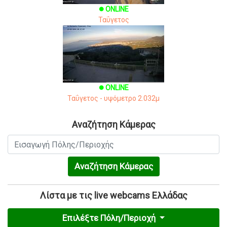
ONLINE
brightness_1
Ταΰγετος
ONLINE
brightness_1
Ταΰγετος - υψόμετρο 2.032μ
Αναζήτηση Κάμερας
Αναζήτηση Κάμερας
Λίστα με τις live webcams Ελλάδας
Επιλέξτε Πόλη/Περιοχή