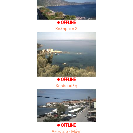
OFFLINE
brightness_1
Καλαμάτα 3
OFFLINE
brightness_1
Καρδαμύλη
OFFLINE
brightness_1
Λεύκτρο - Μάνη