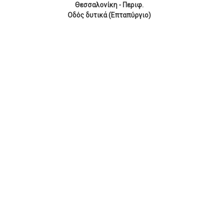
Θεσσαλονίκη - Περιφ.
Οδός δυτικά (Επταπύργιο)