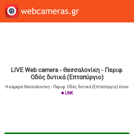
LIVE Web camera - Θεσσαλονίκη - Περιφ.
Οδός δυτικά (Επταπύργιο)
Η κάμερα Θεσσαλονίκη - Περιφ. Οδός δυτικά (Επταπύργιο) είναι
LINK
brightness_1