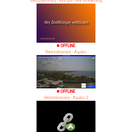
Θεσσαλονίκη - Κέντρο - live streaming
OFFLINE
brightness_1
Θεσσαλονίκη - Λιμάνι
OFFLINE
brightness_1
Θεσσαλονίκη - Λιμάνι 2