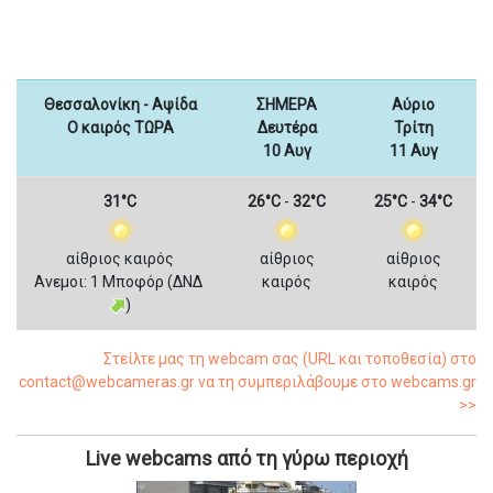
Θεσσαλονίκη - Αψίδα
ΣΗΜΕΡΑ
Αύριο
Ο καιρός ΤΩΡΑ
Δευτέρα
Τρίτη
10 Αυγ
11 Αυγ
31°C
26°C
-
32°C
25°C
-
34°C
αίθριος καιρός
αίθριος
αίθριος
Ανεμοι: 1 Μποφόρ (ΔΝΔ
καιρός
καιρός
)
Στείλτε μας τη webcam σας (URL και τοποθεσία) στο
contact@webcameras.gr να τη συμπεριλάβουμε στο webcams.gr
>>
Live webcams από τη γύρω περιοχή