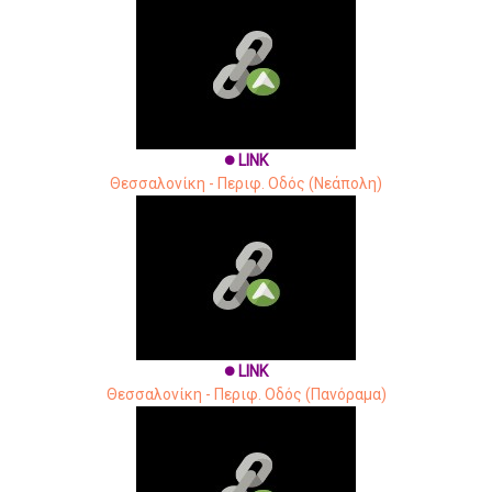
LINK
brightness_1
Θεσσαλονίκη - Περιφ. Οδός (Νεάπολη)
LINK
brightness_1
Θεσσαλονίκη - Περιφ. Οδός (Πανόραμα)