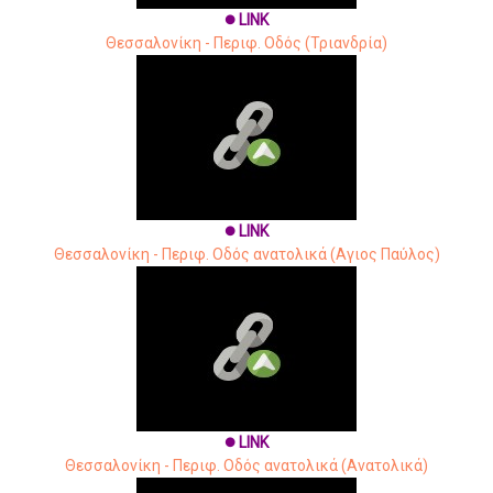
LINK
brightness_1
Θεσσαλονίκη - Περιφ. Οδός (Τριανδρία)
LINK
brightness_1
Θεσσαλονίκη - Περιφ. Οδός ανατολικά (Αγιος Παύλος)
LINK
brightness_1
Θεσσαλονίκη - Περιφ. Οδός ανατολικά (Ανατολικά)