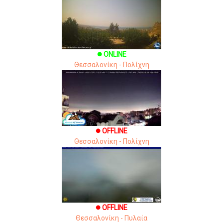
ONLINE
brightness_1
Θεσσαλονίκη - Πολίχνη
OFFLINE
brightness_1
Θεσσαλονίκη - Πολίχνη
OFFLINE
brightness_1
Θεσσαλονίκη - Πυλαία