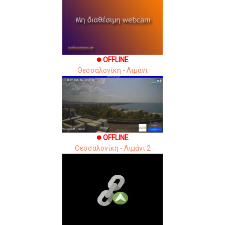
OFFLINE
brightness_1
Θεσσαλονίκη - Λιμάνι
OFFLINE
brightness_1
Θεσσαλονίκη - Λιμάνι 2