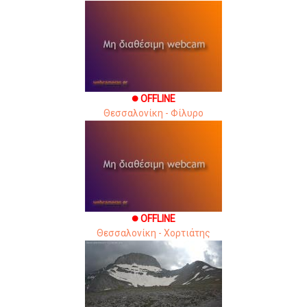
OFFLINE
brightness_1
Θεσσαλονίκη - Φίλυρο
OFFLINE
brightness_1
Θεσσαλονίκη - Χορτιάτης