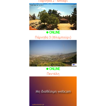
Πάρνηθα 2 - Μπάφι
ONLINE
brightness_1
Πάρνηθα 3 (Φλαμπούρι)
ONLINE
brightness_1
Πεντέλη