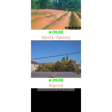
ONLINE
brightness_1
Κάντζα - Παλλήνη
ONLINE
brightness_1
Κηφισιά