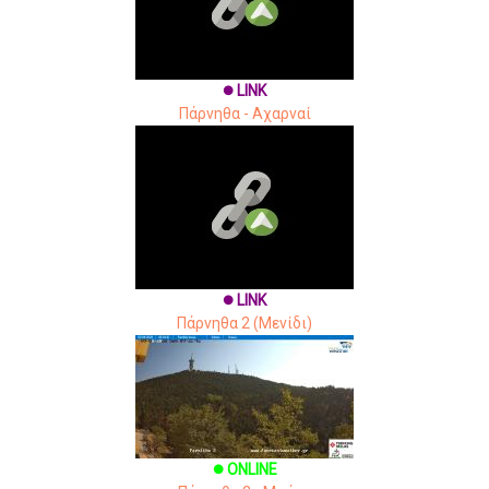
LINK
brightness_1
Πάρνηθα - Αχαρναί
LINK
brightness_1
Πάρνηθα 2 (Μενίδι)
ONLINE
brightness_1