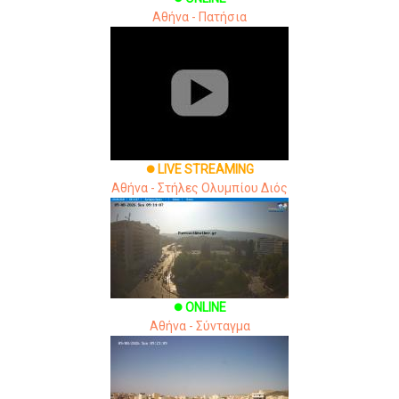
Αθήνα - Πατήσια
LIVE STREAMING
brightness_1
Αθήνα - Στήλες Ολυμπίου Διός
ONLINE
brightness_1
Αθήνα - Σύνταγμα