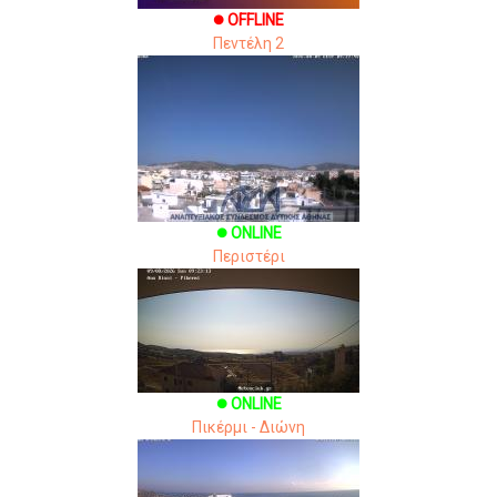
OFFLINE
brightness_1
Πεντέλη 2
ONLINE
brightness_1
Περιστέρι
ONLINE
brightness_1
Πικέρμι - Διώνη