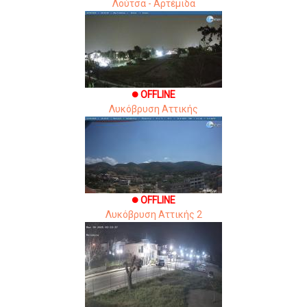
Λούτσα - Αρτέμιδα
OFFLINE
brightness_1
Λυκόβρυση Αττικής
OFFLINE
brightness_1
Λυκόβρυση Αττικής 2