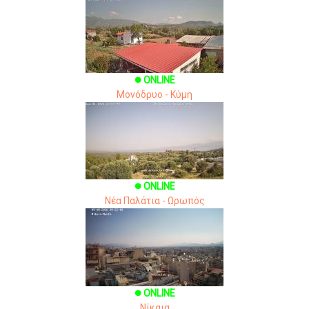
ONLINE
brightness_1
Μονόδρυο - Κύμη
ONLINE
brightness_1
Νέα Παλάτια - Ωρωπός
ONLINE
brightness_1
Νίκαια