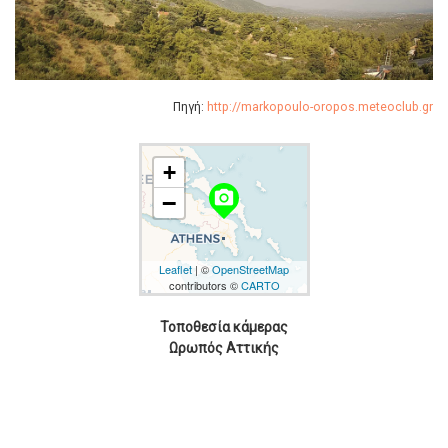
Πηγή:
http://markopoulo-oropos.meteoclub.gr
+
camera_alt
−
Leaflet
| ©
OpenStreetMap
contributors ©
CARTO
Τοποθεσία κάμερας
Ωρωπός Αττικής