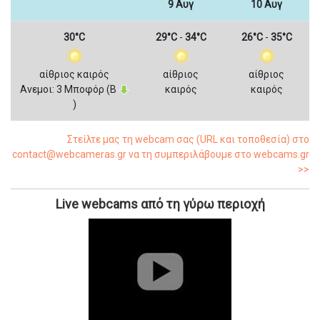
9 Αυγ
10 Αυγ
30°C
29°C
-
34°C
26°C
-
35°C
αίθριος καιρός
αίθριος
αίθριος
Ανεμοι: 3 Μποφόρ (Β
καιρός
καιρός
)
Στείλτε μας τη webcam σας (URL και τοποθεσία) στο
contact@webcameras.gr να τη συμπεριλάβουμε στο webcams.gr
>>
Live webcams από τη γύρω περιοχή