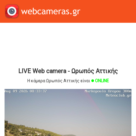
LIVE Web camera - Ωρωπός Αττικής
Η κάμερα Ωρωπός Αττικής είναι
ONLINE
brightness_1