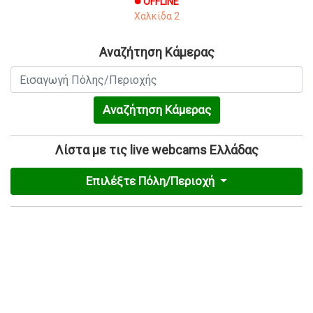
OFFLINE
brightness_1
Χαλκίδα 2
Αναζήτηση Κάμερας
Αναζήτηση Κάμερας
Λίστα με τις live webcams Ελλάδας
Επιλέξτε Πόλη/Περιοχή