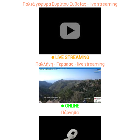
Παλιά γέφυρα Ευρίπου Ευβοίας - live streaming
LIVE STREAMING
brightness_1
Παλλήνη - Γέρακας - live streaming
ONLINE
brightness_1
Πάρνηθα