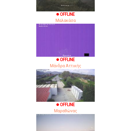
OFFLINE
brightness_1
Μαλακάσα
OFFLINE
brightness_1
Μάνδρα Αττικής
OFFLINE
brightness_1
Μαραθώνας