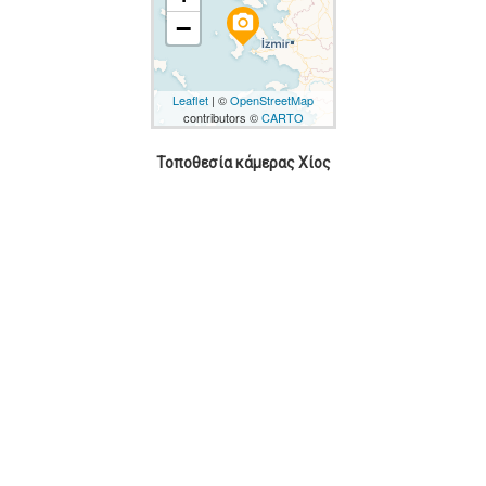
camera_alt
−
Leaflet
| ©
OpenStreetMap
contributors ©
CARTO
Τοποθεσία κάμερας Χίος