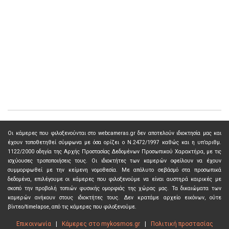
Οι κάμερες που φιλοξενούνται στο webcameras.gr δεν αποτελούν ιδιοκτησία μας και
έχουν τοποθετηθεί σύμφωνα με όσα ορίζει ο Ν.2472/1997 καθώς και η υπ’αριθμ.
1122/2000 οδηγία της Αρχής Προστασίας Δεδομένων Προσωπικού Χαρακτήρα, με τις
ισχύουσες τροποποιήσεις τους. Οι ιδιοκτήτες των καμερών οφείλουν να έχουν
συμμορφωθεί με την κείμενη νομοθεσία. Με απόλυτο σεβάσμό στα προσωπικά
δεδομένα, επιλέγουμε οι κάμερες που φιλοξενούμε να είναι αυστηρά καιρικές με
σκοπό την προβολή τοπιών φυσικής ομορφιάς της χώρας μας. Τα δικαιώματα των
καμερών ανήκουν στους ιδιοκτήτες τους. Δεν κρατάμε αρχείο εικόνων, ούτε
βίντεο/timelapse, από τις κάμερες που φιλοξενούμε.
Επικοινωνία
|
Κάμερες στο mykosmos.gr
|
Πολιτική προστασίας