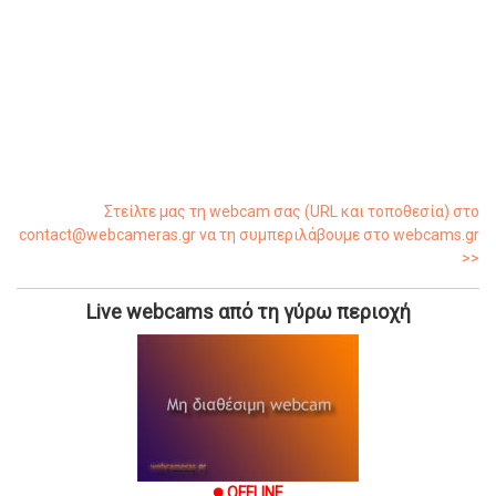
Στείλτε μας τη webcam σας (URL και τοποθεσία) στο
contact@webcameras.gr να τη συμπεριλάβουμε στο webcams.gr
>>
Live webcams από τη γύρω περιοχή
OFFLINE
brightness_1