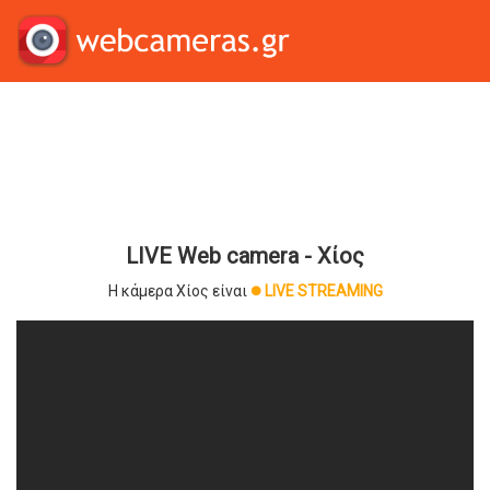
LIVE Web camera - Χίος
Η κάμερα Χίος είναι
LIVE STREAMING
brightness_1