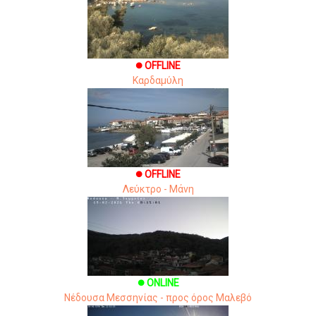
OFFLINE
brightness_1
Καρδαμύλη
OFFLINE
brightness_1
Λεύκτρο - Μάνη
ONLINE
brightness_1
Νέδουσα Μεσσηνίας - προς όρος Μαλεβό