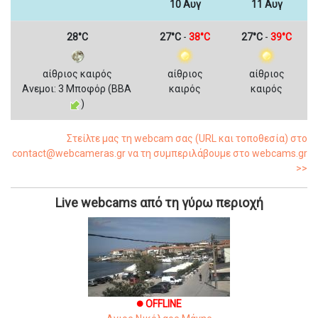
10 Αυγ
11 Αυγ
28°C
27°C
-
38°C
27°C
-
39°C
αίθριος καιρός
αίθριος
αίθριος
Ανεμοι: 3 Μποφόρ (ΒΒΑ
καιρός
καιρός
)
Στείλτε μας τη webcam σας (URL και τοποθεσία) στο
contact@webcameras.gr να τη συμπεριλάβουμε στο webcams.gr
>>
Live webcams από τη γύρω περιοχή
OFFLINE
brightness_1