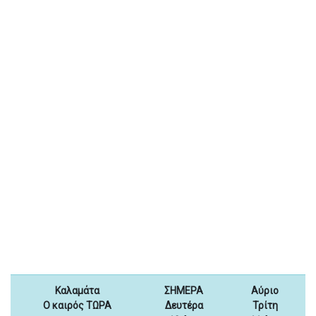
Καλαμάτα
ΣΗΜΕΡΑ
Αύριο
Ο καιρός ΤΩΡΑ
Δευτέρα
Τρίτη