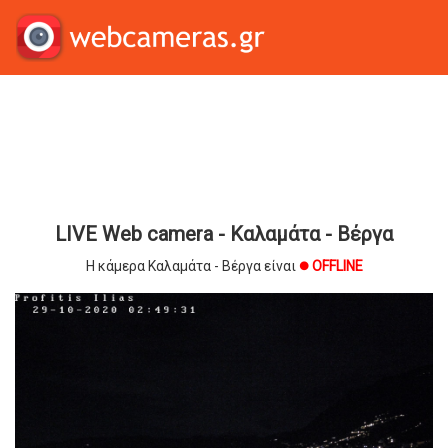
LIVE Web camera - Καλαμάτα - Βέργα
Η κάμερα Καλαμάτα - Βέργα είναι
OFFLINE
brightness_1