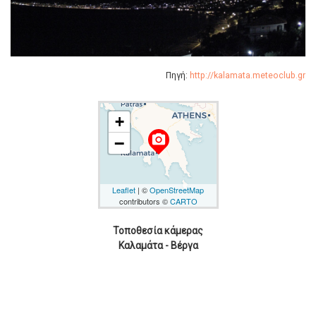
Πηγή:
http://kalamata.meteoclub.gr
+
camera_alt
−
Leaflet
| ©
OpenStreetMap
contributors ©
CARTO
Τοποθεσία κάμερας
Καλαμάτα - Βέργα